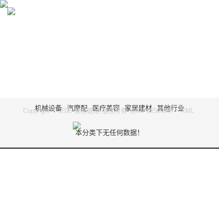
CASES
RAG SEO：内容驱动，排名无忧
机械设备
汽摩配
医疗美容
家居建材
其他行业
Copyright © 2026 瑞格建站 版权所有
京ICP12586987
XML
本分类下无任何数据！