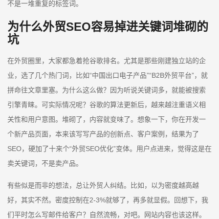
不是一堆重复的标签词。
为什么外贸SEO容易掉进关键词堆砌的
坑
在外贸圈里，大家都急着抢谷歌排名。尤其是那些刚建独立站的企
业，选了几个热门词，比如“中国出口电子产品”“B2B外贸平台”，就
拼命往文章里塞。为什么这么做？因为听说关键词多，就能被搜索
引擎青睐。可实际情况呢？谷歌的算法更新后，越来越注重语义相
关性和用户意图。堆砌了，内容就变味了。想象一下，你在开发一
个新产品页面，本来该写写产品的创新点、客户案例，结果为了
SEO，硬加了十来个“外贸SEO优化”变体。用户点进来，觉得这是在
卖关键词，不是卖产品。
有些似是而非的想法，总让外贸人纠结。比如，以为密度越高越
好，其实不然。密度控制在2-3%就够了，再多就显假。回想下，我
们平时怎么写邮件给客户？自然流畅，对吧。网站内容也该这样。