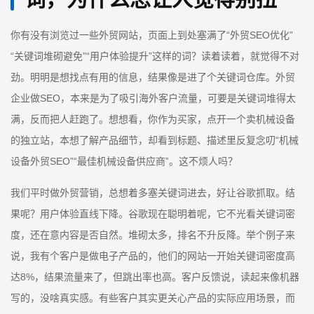
你有没有浏览过一些外贸网站，页面上到处塞满了“外贸SEO优化”
“关键词堆砌避免”“用户体验提升”这样的词？读着读着，就觉得不对
劲。明明是想找点有用的信息，结果像是进了个关键词仓库。外贸
企业做SEO，本来是为了吸引海外客户流量，可要是关键词堆得太
满，反而把人赶跑了。想想看，你作为买家，点开一个卖机械设备
的独立站，本想了解产品细节，却看到标题、描述里反复念叨“机械
设备外贸SEO”“最佳机械设备供应商”。这不烦人吗？
我们平时做外贸营销，总想着多塞关键词进去，好让谷歌抓取。结
果呢？用户体验直线下降。谷歌现在聪明着呢，它不光看关键词密
度，还在意内容是否自然。堆砌太多，排名不升反降。举个例子来
说，我有个客户是做电子产品的，他们的网站一开始关键词密度高
达8%，结果流量来了，但跳出率也高。客户反馈说，读起来像机器
写的，没啥真实感。有些客户其实更关心产品的实际应用场景，而