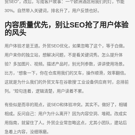
贸SEO”，改后，写成客户故事：一个欧洲酒店用我们的灯，节能
30%。自然带入关键词，排名升了，用户反馈也好。
内容质量优先，别让SEO抢了用户体验
的风头
用户体验才是王道。外贸SEO优化，如果忽略了这个，等于白做。
用户来你的独立站，想解决问题，不是看关键词秀。怎么提升体
验？多加图片、视频。描述产品时，别光列参数，讲讲使用场景。
比方，“想象一下，你在仓库用我们的叉车，操作顺滑，效率翻倍。
这就是为什么我们的外贸叉车在谷歌搜‘工业设备供应商’时，总排前
列。”短句连着，逻辑清楚，用户读着不累。
有些似是而非的观点，说SEO和体验冲突。其实不。做好了，相辅
相成。反问自己：用户为什么离开？因为内容空洞、堆砌。改成实
用指南，就留住了人。外贸企业常忽略这点，尤其小团队，建站后
急着上内容，没细琢磨。