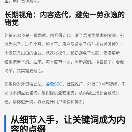
里，用户觉得亲切。
长期视角：内容迭代，避免一劳永逸的
错觉
外贸SEO不是一蹴而就。内容得迭代。写了篇避免堆砌的文章，别
以为完了。过几个月，检查下。用户反馈变了吗？排名掉没掉？一
个做玩具出口的企业，就这样操作。起初避免了堆砌，但没更新，
结果流量下滑。后来，每季度审一次，添新案例。排名稳了。看似
简单，其实需要耐心。
如果你对外贸独立站、
谷歌SEO
、社媒推广、外贸CRM有疑问，不
妨联系询盘云咨询。他们提供全套服务，从内容生成到全触点打
通。帮你避开坑，真正提升用户体验和排名。
从细节入手，让关键词成为内
容的点缀