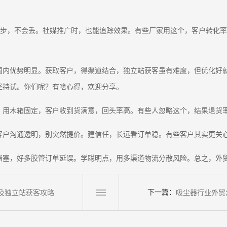
录同步，不会丢。社媒推广时，也能追踪效果。有些厂家用这个，客户转化率
国内优势明显。获取客户，得渠道结合，独立站获客虽有难度，但优化好
坚持试。你们呢？有啥心得，欢迎分享。
。用木箱固定，客户收到货满意，回头率高。有些人忽略这个，结果退货
客户沟通透明，别突然提价。建信任，长远看订单稳。有些客户其实更关
堵塞，好多胶管订单延误。学聪明点，用多渠道物流分散风险。总之，外
下一篇：
及独立站获客攻略
吸尘器行业外贸