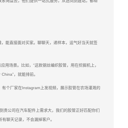
联系询盘云，他们提供一站式服务，从选词到建站，都帮
摊，能直接面对买家。聊聊天，递样本，运气好当天就签
数，加点应用场景。比如，“这款钢丝编织胶管，用在挖掘机上，
 China”，就能排前。
子，有个厂家在Instagram上发视频，展示胶管在农场灌溉的
意到贵公司在汽车配件上需求大，我们的胶管正好匹配你们
管理所有聊天记录，不会漏掉客户。