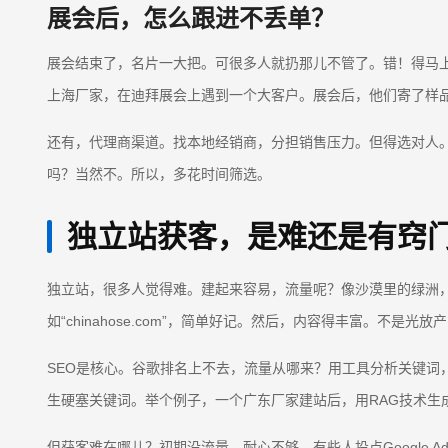
展会后，怎么跟进不丢单？
展会结束了，名片一大把。可很多人就扔那儿不管了。错！得马
上海厂家，在迪拜展会上遇到一个大客户。展会后，他们寄了样
还有，代理商渠道。找本地经销商，分担销售压力。但得选对人
吗？当然不。所以，多花时间筛选。
独立站获客，是难还是有窍
独立站，很多人觉得难。建起来容易，流量呢？像沙漠里的绿洲
如“chinahose.com”，简单好记。然后，内容得丰富。不
SEO是核心。谷歌排名上不去，流量从哪来？用工具分析关键词，像“industrial 
生硬塞关键词。举个例子，一个广东厂家建站后，用RAG技术生
但获客难在哪儿？初期没流量，耐心不够。有些人投点Google