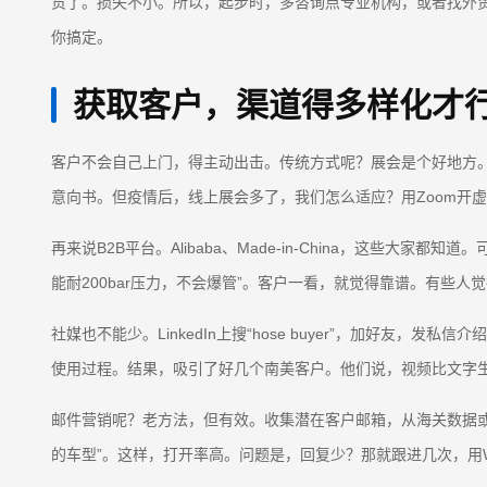
货了。损失不小。所以，起步时，多咨询点专业机构，或者找外
你搞定。
获取客户，渠道得多样化才
客户不会自己上门，得主动出击。传统方式呢？展会是个好地方
意向书。但疫情后，线上展会多了，我们怎么适应？用Zoom开
再来说B2B平台。Alibaba、Made-in-China，这
能耐200bar压力，不会爆管”。客户一看，就觉得靠谱。有些人觉得平台流
社媒也不能少。LinkedIn上搜“hose buyer”，加好友，
使用过程。结果，吸引了好几个南美客户。他们说，视频比文字
邮件营销呢？老方法，但有效。收集潜在客户邮箱，从海关数据或
的车型”。这样，打开率高。问题是，回复少？那就跟进几次，用Wha