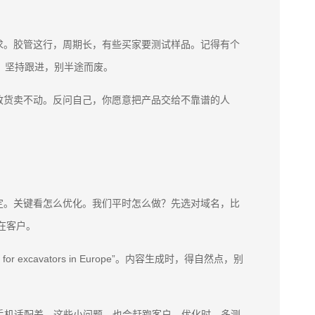
求。胶管这行，周期长，有些买家要测试样品。记得有个
，坚持跟进，别半途而废。
致货卖不动。反问自己，你愿意把产品交给不靠谱的人
定。关键看怎么优化。我们平时怎么做？先选对域名，比
潜在客户。
for excavators in Europe”。内容生成时，得自然点，别
慢、手机适配差，这些小问题，也会赶跑客户。优化时，多测