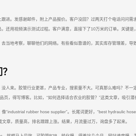
上跟进。发感谢邮件，附上产品报价。客户没回？过两天打个电话问问需
品，还用视频演示测试过程。客户满意，直接下了10万米的订单。关键是
。去当地考察，聊聊他们的网络。有些看似靠谱的，其实库存管理差，导
门？
，没人来。胶管行业更甚，产品专业，搜索量不大。可真那么难吗？不一
是光放产品页，得写博客。比如，“如何选择适合农业的胶管？”这类文章，吸引
rubber hose supplier”。长尾词更好，“best hydraulic hose 
成文章，质量高，排名蹭蹭上涨。结果，月流量过万，询盘多了起来。
 Ads，就想马上见效。可胶管B2B，转化慢，得养站几个月。网站速度