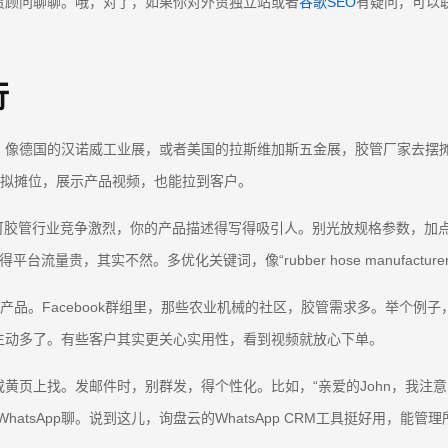
贸顾问聊聊。哦，对了，如果你对外贸独立站或者
谷歌SEO
有疑问，可以
行
。像德国的汉诺威工业展，或者美国的拉斯维加斯五金展，胶管厂家去摆
虚拟摊位，展示产品视频，也能拉到客户。
些大家都知道。可胶管行业竞争激烈，你的产品描述得写得吸引人。别光放规格参
量贵，其实不然。多优化关键词，像“rubber hose manufacturer
发私信介绍产品。Facebook群组里，那些农业机械的社区，胶管需求多。举个例
生动多了。有些客户其实更关心实用性，看到视频就放心下单。
黄页上找。发邮件时，别群发，得个性化。比如，“亲爱的John，我注
tsApp聊。说到这儿，询盘云的WhatsApp CRM工具挺好用，能