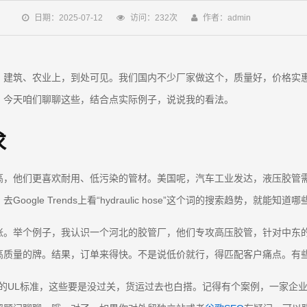
日期：2025-07-12
访问：232次
作者：admin
、建筑、农业上，到处可见。我们国内不少厂家做这个，质量好，价格实
？今天咱们聊聊这些，结合点实际例子，说说我的看法。
求
高，他们更喜欢耐用、低污染的管材。美国呢，汽车工业发达，液压胶管
e Trends上看“hydraulic hose”这个词的搜索趋势，就能知道
账。举个例子，我认识一个河北的胶管厂，他们专攻高压胶管，针对中东
高质量的牌。结果，订单来得快。不是说低价就行，得匹配客户痛点。有
国的UL标准，这些要是没过关，货运过去也白搭。记得有个案例，一家企